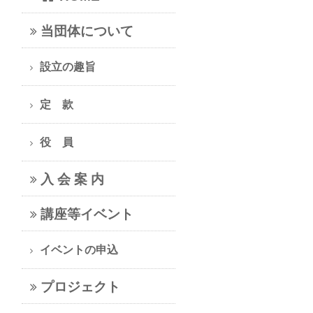
当団体について
設立の趣旨
定 款
役 員
入 会 案 内
講座等イベント
イベントの申込
プロジェクト