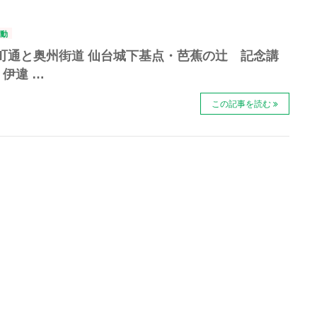
動
町通と奥州街道 仙台城下基点・芭蕉の辻 記念講
 伊違 …
この記事を読む