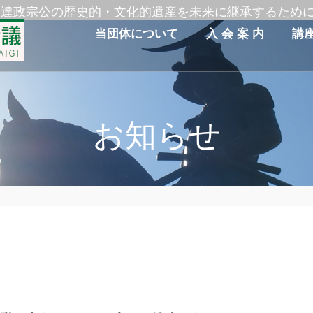
伊達政宗公の歴史的・文化的遺産を未来に継承するため
当団体について
入 会 案 内
講
お知らせ