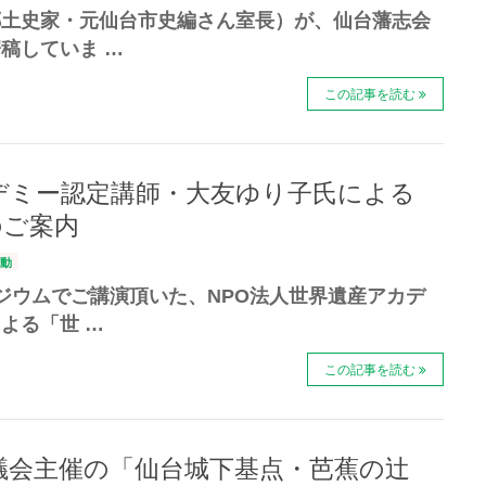
郷土史家・元仙台市史編さん室長）が、仙台藩志会
稿していま …
この記事を読む
デミー認定講師・大友ゆり子氏による
のご案内
動
ジウムでご講演頂いた、NPO法人世界遺産アカデ
よる「世 …
この記事を読む
議会主催の「仙台城下基点・芭蕉の辻