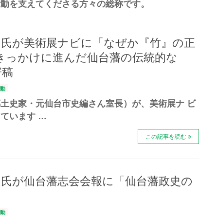
活動を支えてくださる方々の総称です。
道氏が美術展ナビに「なぜか『竹』の正
きっかけに進んだ仙台藩の伝統的な
寄稿
動
土史家・元仙台市史編さん室長）が、美術展ナ ビ
ています …
この記事を読む
道氏が仙台藩志会会報に「仙台藩政史の
動